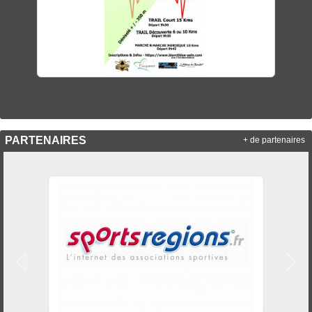
PARTENAIRES
+ de partenaires
Précedent
Suiv