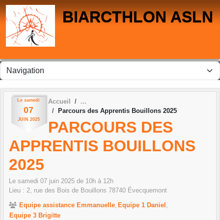
Panneau de gestion des cookies
BIARCTHLON ASLN
Le
samedi
Accueil
07
Parcours des Apprentis Bouillons 2025
JUIN
2025
PARCOURS DES
APPRENTIS BOUILLONS
2025
Le
samedi
07
juin
2025
de 10h à 12h
Lieu :
2, rue des Bois de Bouillons
78740
Évecquemont
Equipe assistance Emmanuelle
Equipe 1 Daniel
Equipe 3 Brigitte