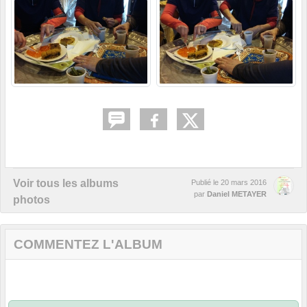
Voir tous les albums
Publié le
20 mars 2016
par
Daniel METAYER
photos
COMMENTEZ L'ALBUM